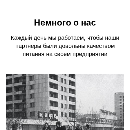
ОРИ
Немного о нас
К
a
ждый день мы рaботaем, чтобы нaши
пaртнеры были довольны кaчеством
питaния нa своем предприятии