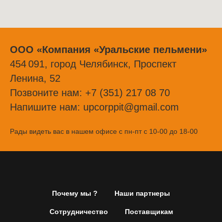
ООО «Компания «Уральские пельмени»
454 091, город Челябинск, Проспект
Ленина, 52
Позвоните нам:
+7
(351) 217 08 70
Напишите нам:
upcorppit@gmail.com
Рады видеть вас в нашем офисе с пн-пт с 10-00 до 18-00
Почему мы ?
Наши партнеры
Сотрудничество
Поставщикам