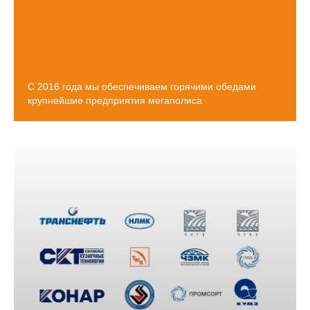
Наши Партнеры
ТНЕ
С
2016
года мы обеспечиваем горячими обедами
крупнейшие предприятия мегаполиса